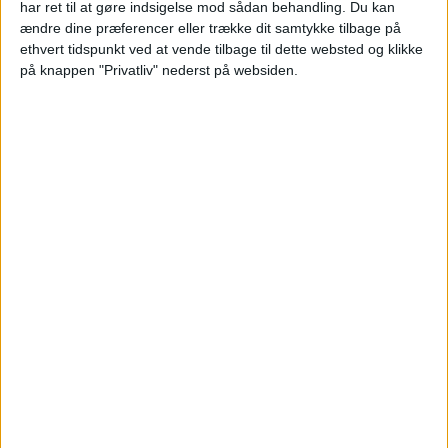
Fortaleza
har ret til at gøre indsigelse mod sådan behandling.
Du kan
ændre dine præferencer eller trække dit samtykke tilbage på
Bucaramanga
ethvert tidspunkt ved at vende tilbage til dette websted og klikke
Win Sports TV YouTube
på knappen "Privatliv" nederst på websiden.
Søndag, 12-04-2026
21:00
Primera A Colombia
Millonarios
Santa Fe
Win Sports TV YouTube
Flere dage
STATISTISKE DATA FOR PRIMERA A COLOMBIA PÅ TV I
DANMARK