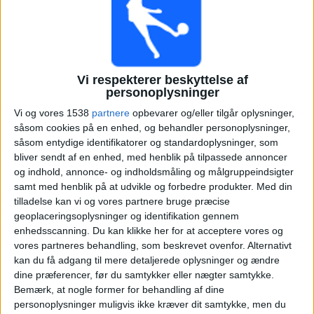
Santa Fe
America De Cali
Win Sports TV YouTube
Vi respekterer beskyttelse af
personoplysninger
Søndag, 03-05-2026
Vi og vores 1538
partnere
opbevarer og/eller tilgår oplysninger,
såsom cookies på en enhed, og behandler personoplysninger,
22:30
Primera A Colombia
såsom entydige identifikatorer og standardoplysninger, som
bliver sendt af en enhed, med henblik på tilpassede annoncer
og indhold, annonce- og indholdsmåling og målgruppeindsigter
samt med henblik på at udvikle og forbedre produkter.
Med din
Santa Fe
tilladelse kan vi og vores partnere bruge præcise
Inter Bogotá
geoplaceringsoplysninger og identifikation gennem
enhedsscanning. Du kan klikke her for at acceptere vores og
Win Sports TV YouTube
vores partneres behandling, som beskrevet ovenfor. Alternativt
22:30
Primera A Colombia
kan du få adgang til mere detaljerede oplysninger og ændre
dine præferencer, før du samtykker eller nægter samtykke.
Bemærk, at nogle former for behandling af dine
personoplysninger muligvis ikke kræver dit samtykke, men du