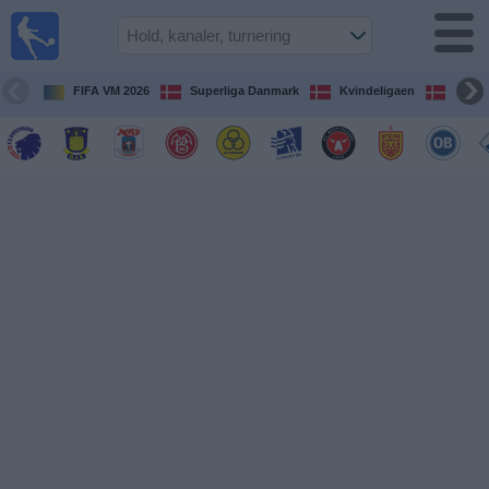
Fodbold
på TV
Oversigt over
FIFA VM 2026
Superliga Danmark
Kvindeligaen
DBU 
TV-
transmitterede
fodboldkampe
De
kommende
fodboldkampe
Hold
Ligaer
TV-
kanaler