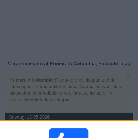
Nyheder
Widget
TV-transmission af Primera A Colombia, Fodbold i dag
×
Primera A Colombia:
På nuværende tidspunkt er der
ikke nogen TV-transmitteret fodboldkamp. Du kan tjekke
historikken over fodboldkampe for at se tidligere TV-
transmitterede fodboldkampe.
Onsdag, 13-05-2026
03:30
Primera A Colombia
1/4-finale