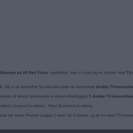
oldkampe på All Red Video
i øjeblikket, men vi viser dig en historik med
TV-
TV
, når vi får bekræftet fra officielle kilder de kommende
direkte TV-transmit
ndelsen af denne hjemmeside er blevet offentliggjort
5 direkte TV-transmitte
26 mellem Liverpool Academy - West Bromwich Academy.
nal har været Premier League 2 med i alt 4 kampe, og de tre mest TV-transmi