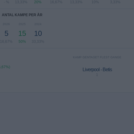
- %
13,33%
20%
16,67%
13,33%
10%
3,33%
ANTAL KAMPE PER ÅR
2026
2025
2024
5
15
10
16,67%
50%
33,33%
KAMP GENTAGET FLEST GANGE
6,67%)
Liverpool - Betis
1