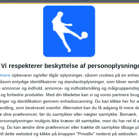
DTE KONKURRENCER
TV-SENDTE HOLD
SIDSTE KAMP
7%)
Liverpool Kvinder - Brighton K
10-05-2026 FA Cup Kvinder
Vi respekterer beskyttelse af personoplysning
rtnere
opbevarer og/eller tilgår oplysninger, såsom cookies på en enhe
åsom entydige identifikatorer og standardoplysninger, som bliver send
de annoncer og indhold, annonce- og indholdsmåling og målgruppeinds
Rangliste over hold efter antal udekampe
e og forbedre produkter.
Med din tilladelse kan vi og vores partnere bru
nger og identifikation gennem enhedsscanning. Du kan klikke her for a
Liverpool Academy
10 (33,33%)
ndling, som beskrevet ovenfor. Alternativt kan du få adgang til mere d
Liverpool
4 (13,33%)
e dine præferencer, før du samtykker eller nægter samtykke. Bemærk, a
Betis
1 (3,33%)
ersonoplysninger muligvis ikke kræver dit samtykke, men du har ret til 
Arsenal
1 (3,33%)
ng.
Du kan ændre dine præferencer eller trække dit samtykke tilbage på
Sevilla
1 (3,33%)
 til dette websted og klikke på knappen "Privatliv" nederst på websiden.