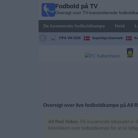
Fodbold på TV
Fodbold
Oversigt over TV-transmitterede fodbold
på TV
Oversigt over
De kommende fodboldkampe
Hold
L
TV-
transmitterede
FIFA VM 2026
Superliga Danmark
Kv
fodboldkampe
De
kommende
fodboldkampe
Hold
Ligaer
Oversigt over live fodboldkampe på
All 
TV-
All Red Video:
På nuværende tidspunkt er de
kanaler
historikken over fodboldkampe for at se tidl