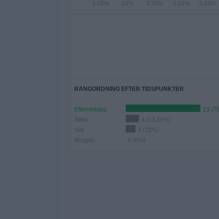
3,33%
10%
3,33%
3,33%
3,33%
RANGORDNING EFTER TIDSPUNKTER
Eftermiddag
23 (7
Aften
4 (13,33%)
Nat
3 (10%)
Morgen
0 (0%)