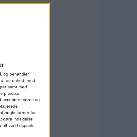
er
d, og behandler
t af en enhed, med
igter samt med
ge præcise
t acceptere vores og
etaljerede
t nogle former for
at gøre indsigelse
 ethvert tidspunkt