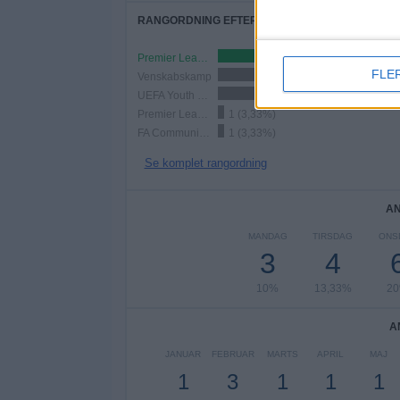
RANGORDNING EFTER KONKURRENCER
Premier League 2
11 (36,67%)
FLE
Venskabskamp
8 (26,67%)
UEFA Youth League
8 (26,67%)
Premier League International Cup
1 (3,33%)
FA Community Shield
1 (3,33%)
Se komplet rangordning
AN
MANDAG
TIRSDAG
ONS
3
4
10%
13,33%
2
A
JANUAR
FEBRUAR
MARTS
APRIL
MAJ
1
3
1
1
1