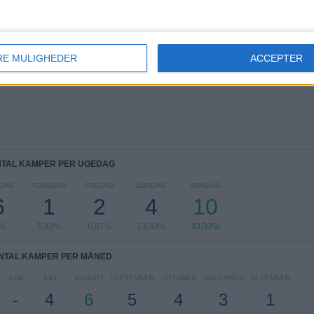
RANGLISTE OVER SPORTER
Fodbold
30 (100%)
RE MULIGHEDER
ACCEPTER
Se komplet rangordning
TAL KAMPER PER UGEDAG
DAG
TORSDAG
FREDAG
LØRDAG
SØNDAG
6
1
2
4
10
0%
3,33%
6,67%
13,33%
33,33%
NTAL KAMPER PER MÅNED
JUNI
JULI
AUGUST
SEPTEMBER
OKTOBER
NOVEMBER
DECEMBER
-
4
6
5
4
3
1