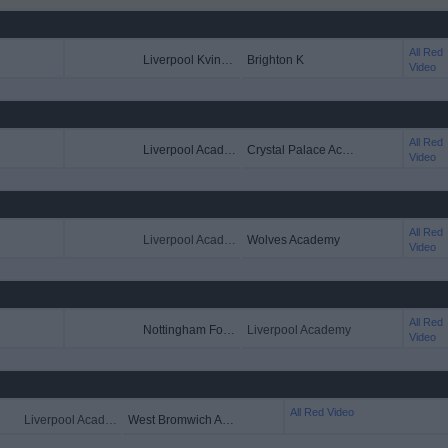
All Red
Liverpool Kvinder
Brighton K
Video
All Red
Liverpool Academy
Crystal Palace Academy
Video
All Red
Liverpool Academy
Wolves Academy
Video
All Red
Nottingham Forest Academy
Liverpool Academy
Video
All Red Video
Liverpool Academy
West Bromwich Academy