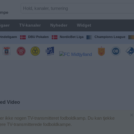
kampe
igaer
TV-kanaler
Nyheder
Widget
indeligaen
DBU Pokalen
NordicBet Liga
Champions League
Red Video
×
r ikke nogen TV-transmitteret fodboldkamp. Du kan tjekke
igere TV-transmitterede fodboldkampe.