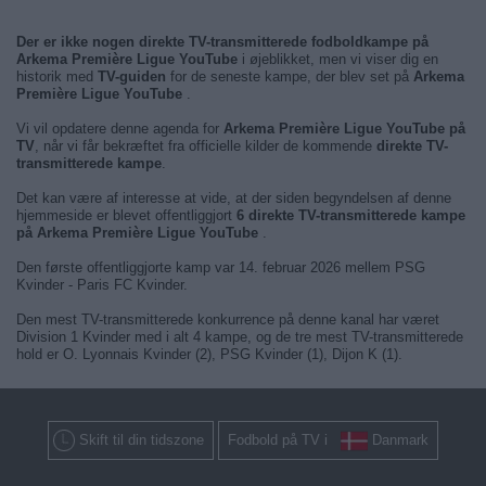
Der er ikke nogen direkte TV-transmitterede fodboldkampe på
Arkema Première Ligue YouTube
i øjeblikket, men vi viser dig en
historik med
TV-guiden
for de seneste kampe, der blev set på
Arkema
Première Ligue YouTube
.
Vi vil opdatere denne agenda for
Arkema Première Ligue YouTube på
TV
, når vi får bekræftet fra officielle kilder de kommende
direkte TV-
transmitterede kampe
.
Det kan være af interesse at vide, at der siden begyndelsen af denne
hjemmeside er blevet offentliggjort
6 direkte TV-transmitterede kampe
på Arkema Première Ligue YouTube
.
Den første offentliggjorte kamp var 14. februar 2026 mellem PSG
Kvinder - Paris FC Kvinder.
Den mest TV-transmitterede konkurrence på denne kanal har været
Division 1 Kvinder med i alt 4 kampe, og de tre mest TV-transmitterede
hold er O. Lyonnais Kvinder (2), PSG Kvinder (1), Dijon K (1).
Skift til din tidszone
Fodbold på TV i
Danmark