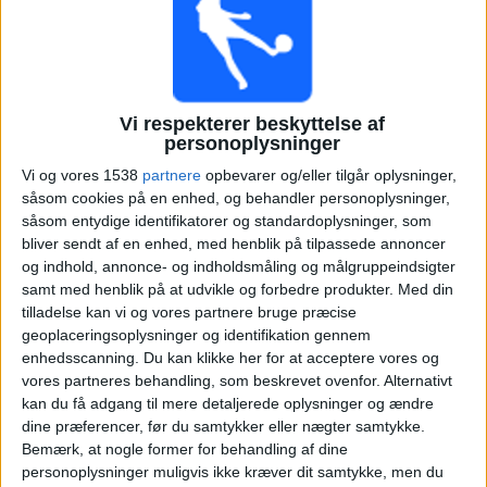
19:00
Division 1 Kvinder
Nantes Féminines
O. Lyonnais Kvinder
Arkema Première Ligue YouTube
Vi respekterer beskyttelse af
personoplysninger
Lørdag, 25-04-2026
Vi og vores 1538
partnere
opbevarer og/eller tilgår oplysninger,
21:00
Division 1 Kvinder
såsom cookies på en enhed, og behandler personoplysninger,
såsom entydige identifikatorer og standardoplysninger, som
Montpellier K
bliver sendt af en enhed, med henblik på tilpassede annoncer
og indhold, annonce- og indholdsmåling og målgruppeindsigter
Saint Etienne Feminine
samt med henblik på at udvikle og forbedre produkter.
Med din
Arkema Première Ligue YouTube
tilladelse kan vi og vores partnere bruge præcise
21:00
Division 1 Kvinder
geoplaceringsoplysninger og identifikation gennem
enhedsscanning. Du kan klikke her for at acceptere vores og
Strasbourg Alsace Feminine
vores partneres behandling, som beskrevet ovenfor. Alternativt
Le Havre K
kan du få adgang til mere detaljerede oplysninger og ændre
dine præferencer, før du samtykker eller nægter samtykke.
Arkema Première Ligue YouTube
Bemærk, at nogle former for behandling af dine
21:00
Division 1 Kvinder
personoplysninger muligvis ikke kræver dit samtykke, men du