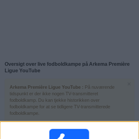
Nyheder
Widget
Oversigt over live fodboldkampe på
Arkema Première
Ligue YouTube
×
Arkema Première Ligue YouTube :
På nuværende
tidspunkt er der ikke nogen TV-transmitteret
fodboldkamp. Du kan tjekke historikken over
fodboldkampe for at se tidligere TV-transmitterede
fodboldkampe.
Onsdag, 29-04-2026