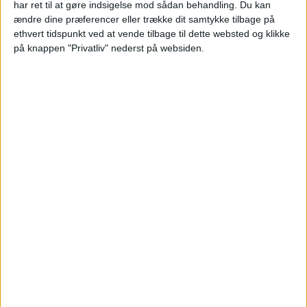
har ret til at gøre indsigelse mod sådan behandling.
Du kan
Lens Feminine
ændre dine præferencer eller trække dit samtykke tilbage på
O. Marseille Women
ethvert tidspunkt ved at vende tilbage til dette websted og klikke
på knappen "Privatliv" nederst på websiden.
Arkema Première Ligue YouTube
Lørdag, 14-02-2026
17:00
Coupe de la LFFP
PSG Kvinder
Paris FC Kvinder
Arkema Première Ligue YouTube
19:00
Coupe de la LFFP
Dijon K
O. Lyonnais Kvinder
Arkema Première Ligue YouTube