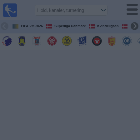
Fodbold
på TV
Oversigt over
FIFA VM 2026
Superliga Danmark
Kvindeligaen
DBU 
TV-
transmitterede
fodboldkampe
De
kommende
fodboldkampe
Hold
Ligaer
TV-
kanaler