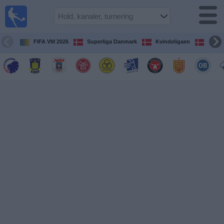
Fodbold
på TV
Oversigt over
FIFA VM 2026
Superliga Danmark
Kvindeligaen
DBU 
TV-
transmitterede
fodboldkampe
De
kommende
fodboldkampe
Hold
Ligaer
TV-
kanaler