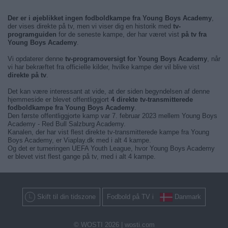
Der er i øjeblikket ingen fodboldkampe fra Young Boys Academy
,
der vises direkte på tv, men vi viser dig en historik med
tv-
programguiden
for de seneste kampe, der har været vist
på tv fra
Young Boys Academy
.
Vi opdaterer denne
tv-programoversigt for Young Boys Academy
, når
vi har bekræftet fra officielle kilder, hvilke kampe der vil blive vist
direkte på tv
.
Det kan være interessant at vide, at der siden begyndelsen af denne
hjemmeside er blevet offentliggjort
4 direkte tv-transmitterede
fodboldkampe fra Young Boys Academy
.
Den første offentliggjorte kamp var 7. februar 2023 mellem Young Boys
Academy - Red Bull Salzburg Academy.
Kanalen, der har vist flest direkte tv-transmitterede kampe fra Young
Boys Academy, er Viaplay.dk med i alt 4 kampe.
Og det er turneringen UEFA Youth League, hvor Young Boys Academy
er blevet vist flest gange på tv, med i alt 4 kampe.
Skift til din tidszone
Fodbold på TV i
Danmark
© WOSTI 2026 |
wosti.com