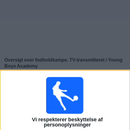
Nyheder
Widget
Oversigt over fodboldkampe, TV-transmitteret i
Young
Boys Academy
×
Young Boys Academy:
På nuværende tidspunkt er der
ikke nogen TV-transmitteret fodboldkamp. Du kan tjekke
historikken over fodboldkampe for at se tidligere TV-
transmitterede fodboldkampe.
Tirsdag, 26-11-2024
Vi respekterer beskyttelse af
personoplysninger
14:00
UEFA Youth League