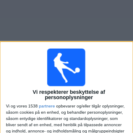
Nyheder
Widget
Oversigt over fodboldkampe, TV-transmitteret i
Panama
Fodboldkampe i dag torsdag, 06-08-2026
04:00
CONCACAF Championship U20
Vi respekterer beskyttelse af
1/4-finale
personoplysninger
Vi og vores 1538
partnere
opbevarer og/eller tilgår oplysninger,
Mexico
såsom cookies på en enhed, og behandler personoplysninger,
Panama
såsom entydige identifikatorer og standardoplysninger, som
CONCACAF YouTube
bliver sendt af en enhed, med henblik på tilpassede annoncer
og indhold, annonce- og indholdsmåling og målgruppeindsigter