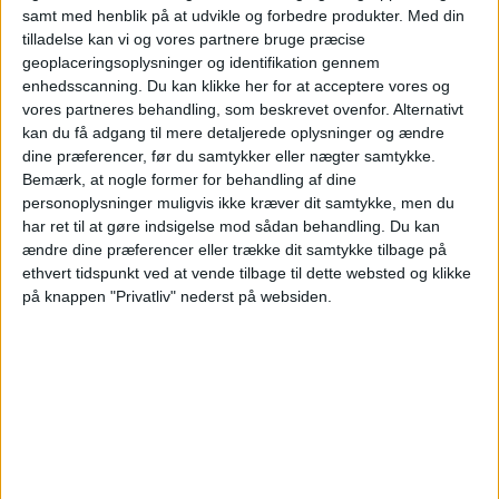
samt med henblik på at udvikle og forbedre produkter.
Med din
STATISTISKE DATA FOR LAGET PANAMA PÅ TV I
tilladelse kan vi og vores partnere bruge præcise
DANMARK
geoplaceringsoplysninger og identifikation gennem
enhedsscanning. Du kan klikke her for at acceptere vores og
Per datoet i dag
06-08-2026
og siden dette websted indsamler statistiske
vores partneres behandling, som beskrevet ovenfor. Alternativt
data om, hvornår og hvor kampene af
Fodbold
holdet
Panama
på
kan du få adgang til mere detaljerede oplysninger og ændre
Danmark
, som var den
28-03-2022
, kan vi give følgende data:
dine præferencer, før du samtykker eller nægter samtykke.
Bemærk, at nogle former for behandling af dine
110
personoplysninger muligvis ikke kræver dit samtykke, men du
har ret til at gøre indsigelse mod sådan behandling.
Du kan
ændre dine præferencer eller trække dit samtykke tilbage på
TV-UDSENDELSER
ethvert tidspunkt ved at vende tilbage til dette websted og klikke
90 Gratis kampe
på knappen "Privatliv" nederst på websiden.
81,82%
20 Betalte kampe
18,18%
SIDSTE GRATIS KAMP
Mexico - Panama
06-08-2026 CONCACAF Championship U20 por CONCACAF YouTube
RANGORDNING EFTER KANALER