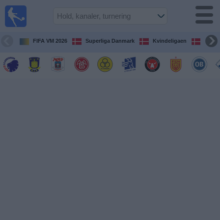
Fodbold
på TV
Oversigt over
FIFA VM 2026
Superliga Danmark
Kvindeligaen
DBU 
TV-
transmitterede
fodboldkampe
De
kommende
fodboldkampe
Hold
Ligaer
TV-
kanaler