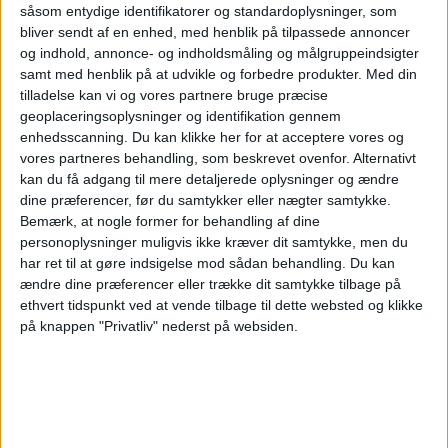
såsom entydige identifikatorer og standardoplysninger, som
Olimpia Asuncion K
bliver sendt af en enhed, med henblik på tilpassede annoncer
São Paulo Feminino
og indhold, annonce- og indholdsmåling og målgruppeindsigter
samt med henblik på at udvikle og forbedre produkter.
Med din
CONMEBOL Libertadores YouTube
tilladelse kan vi og vores partnere bruge præcise
geoplaceringsoplysninger og identifikation gennem
Mandag, 06-10-2025
enhedsscanning. Du kan klikke her for at acceptere vores og
vores partneres behandling, som beskrevet ovenfor. Alternativt
21:00
Copa Libertadores Kvinder
kan du få adgang til mere detaljerede oplysninger og ændre
San Lorenzo Femenino
dine præferencer, før du samtykker eller nægter samtykke.
Bemærk, at nogle former for behandling af dine
Olimpia Asuncion K
personoplysninger muligvis ikke kræver dit samtykke, men du
CONMEBOL Libertadores YouTube
har ret til at gøre indsigelse mod sådan behandling.
Du kan
ændre dine præferencer eller trække dit samtykke tilbage på
Fredag, 03-10-2025
ethvert tidspunkt ved at vende tilbage til dette websted og klikke
på knappen "Privatliv" nederst på websiden.
21:00
Copa Libertadores Kvinder
Colo Colo K
Olimpia Asuncion K
CONMEBOL Libertadores YouTube