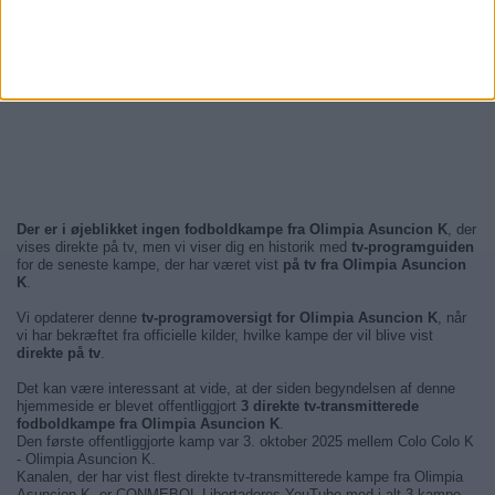
Der er i øjeblikket ingen fodboldkampe fra Olimpia Asuncion K
, der
vises direkte på tv, men vi viser dig en historik med
tv-programguiden
for de seneste kampe, der har været vist
på tv fra Olimpia Asuncion
K
.
Vi opdaterer denne
tv-programoversigt for Olimpia Asuncion K
, når
vi har bekræftet fra officielle kilder, hvilke kampe der vil blive vist
direkte på tv
.
Det kan være interessant at vide, at der siden begyndelsen af denne
hjemmeside er blevet offentliggjort
3 direkte tv-transmitterede
fodboldkampe fra Olimpia Asuncion K
.
Den første offentliggjorte kamp var 3. oktober 2025 mellem Colo Colo K
- Olimpia Asuncion K.
Kanalen, der har vist flest direkte tv-transmitterede kampe fra Olimpia
Asuncion K, er CONMEBOL Libertadores YouTube med i alt 3 kampe.