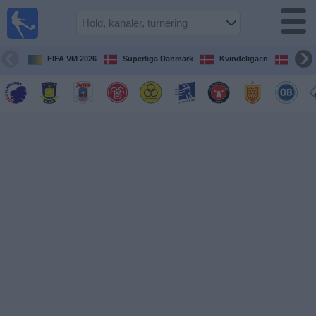
Fodbold
på TV
Oversigt over
FIFA VM 2026
Superliga Danmark
Kvindeligaen
DBU 
TV-
transmitterede
fodboldkampe
De
kommende
fodboldkampe
Hold
Ligaer
TV-
kanaler