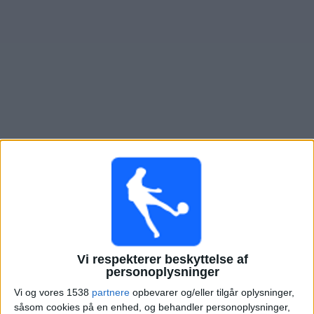
Nyheder
Widget
Oversigt over fodboldkampe, TV-transmitteret i
Olimpia
Asuncion K
×
Olimpia Asuncion K:
På nuværende tidspunkt er der
ikke nogen TV-transmitteret fodboldkamp. Du kan tjekke
historikken over fodboldkampe for at se tidligere TV-
transmitterede fodboldkampe.
Vi respekterer beskyttelse af
personoplysninger
Fredag, 10-10-2025
Vi og vores 1538
partnere
opbevarer og/eller tilgår oplysninger,
01:00
Copa Libertadores Kvinder
såsom cookies på en enhed, og behandler personoplysninger,