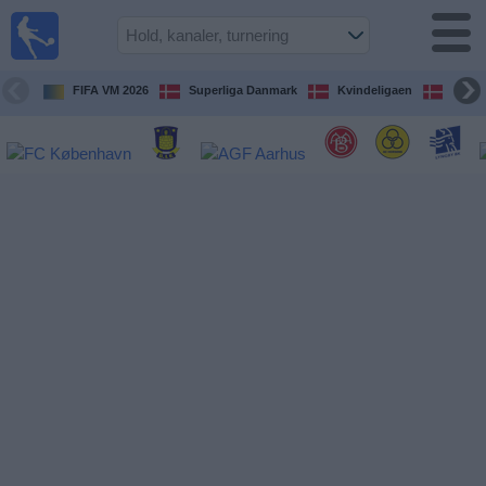
Fodbold
på TV
Oversigt over
FIFA VM 2026
Superliga Danmark
Kvindeligaen
DBU 
TV-
transmitterede
fodboldkampe
De
kommende
fodboldkampe
Hold
Ligaer
TV-
kanaler