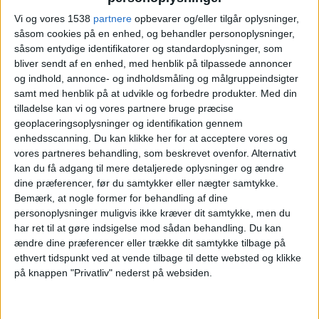
Vi og vores 1538
partnere
opbevarer og/eller tilgår oplysninger,
såsom cookies på en enhed, og behandler personoplysninger,
såsom entydige identifikatorer og standardoplysninger, som
Madrid CFF K
bliver sendt af en enhed, med henblik på tilpassede annoncer
FC Barcelona Kvinder
og indhold, annonce- og indholdsmåling og målgruppeindsigter
DAZN Free (Se gratis)
samt med henblik på at udvikle og forbedre produkter.
Med din
tilladelse kan vi og vores partnere bruge præcise
geoplaceringsoplysninger og identifikation gennem
Søndag, 26-04-2026
enhedsscanning. Du kan klikke her for at acceptere vores og
17:30
Primera Division Kvinder
vores partneres behandling, som beskrevet ovenfor. Alternativt
kan du få adgang til mere detaljerede oplysninger og ændre
dine præferencer, før du samtykker eller nægter samtykke.
Bemærk, at nogle former for behandling af dine
personoplysninger muligvis ikke kræver dit samtykke, men du
Real Sociedad Kvinder
har ret til at gøre indsigelse mod sådan behandling.
Du kan
Madrid CFF K
ændre dine præferencer eller trække dit samtykke tilbage på
DAZN Free (Se gratis)
ethvert tidspunkt ved at vende tilbage til dette websted og klikke
på knappen "Privatliv" nederst på websiden.
Søndag, 05-04-2026
18:00
Primera Division Kvinder