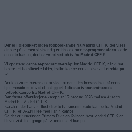
Der er i øjeblikket ingen fodboldkampe fra Madrid CFF K
, der vises
direkte på tv, men vi viser dig en historik med
tv-programguiden
for de
seneste kampe, der har været vist
på tv fra Madrid CFF K
.
Vi opdaterer denne
tv-programoversigt for Madrid CFF K
, når vi har
bekræftet fra officielle kilder, hvilke kampe der vil blive vist
direkte på
tv
.
Det kan være interessant at vide, at der siden begyndelsen af denne
hjemmeside er blevet offentliggjort
4 direkte tv-transmitterede
fodboldkampe fra Madrid CFF K
.
Den første offentliggjorte kamp var 15. februar 2026 mellem Atletico
Madrid K - Madrid CFF K.
Kanalen, der har vist flest direkte tv-transmitterede kampe fra Madrid
CFF K, er DAZN Free med i alt 4 kampe.
Og det er turneringen Primera Division Kvinder, hvor Madrid CFF K er
blevet vist flest gange på tv, med i alt 4 kampe.