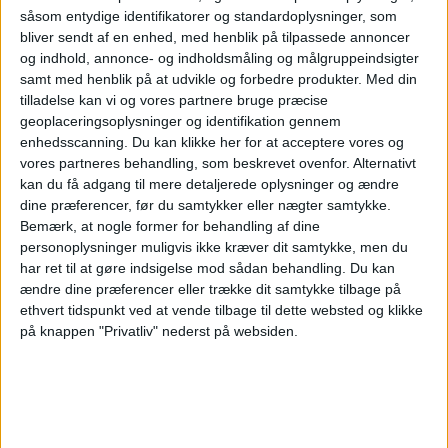
såsom entydige identifikatorer og standardoplysninger, som
15:00
UEFA Nations League
bliver sendt af en enhed, med henblik på tilpassede annoncer
Gruppefase
og indhold, annonce- og indholdsmåling og målgruppeindsigter
samt med henblik på at udvikle og forbedre produkter.
Med din
Litauen
tilladelse kan vi og vores partnere bruge præcise
Aserbajdsjan
geoplaceringsoplysninger og identifikation gennem
enhedsscanning. Du kan klikke her for at acceptere vores og
Kanal endnu ikke bekræftet
vores partneres behandling, som beskrevet ovenfor. Alternativt
kan du få adgang til mere detaljerede oplysninger og ændre
Søndag, 04-10-2026
dine præferencer, før du samtykker eller nægter samtykke.
Bemærk, at nogle former for behandling af dine
16:00
UEFA Nations League
personoplysninger muligvis ikke kræver dit samtykke, men du
Gruppefase
har ret til at gøre indsigelse mod sådan behandling.
Du kan
ændre dine præferencer eller trække dit samtykke tilbage på
Aserbajdsjan
ethvert tidspunkt ved at vende tilbage til dette websted og klikke
Litauen
på knappen "Privatliv" nederst på websiden.
Kanal endnu ikke bekræftet
Flere dage