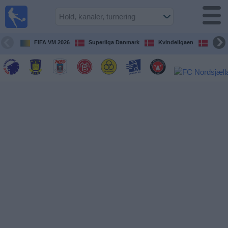
Fodbold
på TV
Oversigt over
FIFA VM 2026
Superliga Danmark
Kvindeligaen
DBU 
TV-
transmitterede
fodboldkampe
De
kommende
fodboldkampe
Hold
Ligaer
TV-
kanaler