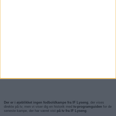
Der er i øjeblikket ingen fodboldkampe fra IF Lyseng
, der vises
direkte på tv, men vi viser dig en historik med
tv-programguiden
for de
seneste kampe, der har været vist
på tv fra IF Lyseng
.