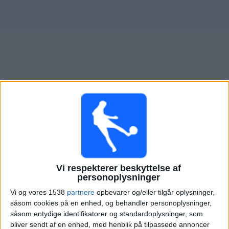
Nyheder
Widget
Oversigt over fodboldkampe, TV-transmitteret i
IF
Lyseng
×
IF Lyseng:
På nuværende tidspunkt er der ikke nogen
TV-transmitteret fodboldkamp. Du kan tjekke historikken
over fodboldkampe for at se tidligere TV-transmitterede
Vi respekterer beskyttelse af
fodboldkampe.
personoplysninger
Vi og vores 1538
partnere
opbevarer og/eller tilgår oplysninger,
såsom cookies på en enhed, og behandler personoplysninger,
Onsdag, 29-10-2025
såsom entydige identifikatorer og standardoplysninger, som
18:00
DBU Pokalen
bliver sendt af en enhed, med henblik på tilpassede annoncer