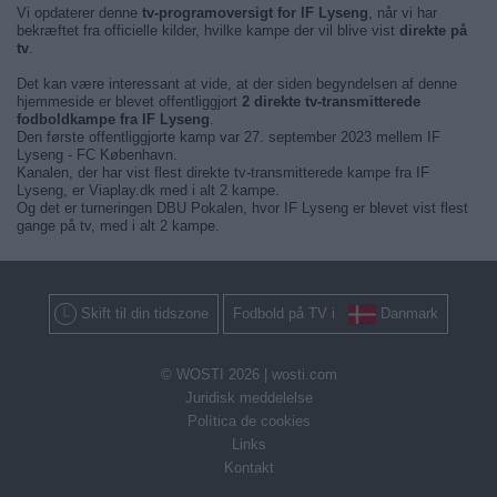
Vi opdaterer denne
tv-programoversigt for IF Lyseng
, når vi har
bekræftet fra officielle kilder, hvilke kampe der vil blive vist
direkte på
tv
.
Det kan være interessant at vide, at der siden begyndelsen af denne
hjemmeside er blevet offentliggjort
2 direkte tv-transmitterede
fodboldkampe fra IF Lyseng
.
Den første offentliggjorte kamp var 27. september 2023 mellem IF
Lyseng - FC København.
Kanalen, der har vist flest direkte tv-transmitterede kampe fra IF
Lyseng, er Viaplay.dk med i alt 2 kampe.
Og det er turneringen DBU Pokalen, hvor IF Lyseng er blevet vist flest
gange på tv, med i alt 2 kampe.
Skift til din tidszone
Fodbold på TV i
Danmark
© WOSTI 2026 |
wosti.com
Juridisk meddelelse
Política de cookies
Links
Kontakt