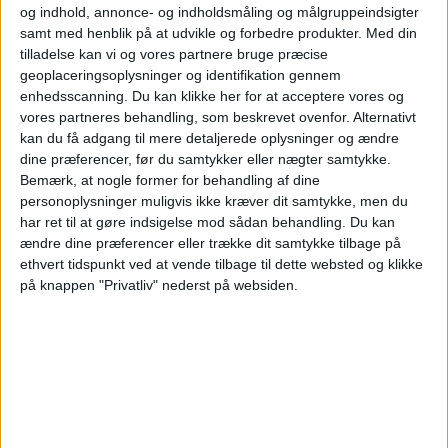
og indhold, annonce- og indholdsmåling og målgruppeindsigter
IF Lyseng
samt med henblik på at udvikle og forbedre produkter.
Med din
Vejle Boldklub
tilladelse kan vi og vores partnere bruge præcise
geoplaceringsoplysninger og identifikation gennem
Viaplay.dk
enhedsscanning. Du kan klikke her for at acceptere vores og
vores partneres behandling, som beskrevet ovenfor. Alternativt
Onsdag, 27-09-2023
kan du få adgang til mere detaljerede oplysninger og ændre
dine præferencer, før du samtykker eller nægter samtykke.
19:45
DBU Pokalen
Bemærk, at nogle former for behandling af dine
IF Lyseng
personoplysninger muligvis ikke kræver dit samtykke, men du
har ret til at gøre indsigelse mod sådan behandling.
Du kan
FC København
ændre dine præferencer eller trække dit samtykke tilbage på
TV3+ Plus
Viaplay.dk
ethvert tidspunkt ved at vende tilbage til dette websted og klikke
på knappen "Privatliv" nederst på websiden.
STATISTISKE DATA FOR LAGET IF LYSENG PÅ TV I
DANMARK
Per datoet i dag
07-08-2026
og siden dette websted indsamler statistiske
data om, hvornår og hvor kampene af
Fodbold
holdet
IF Lyseng
på
Danmark
, som var den
27-09-2023
, kan vi give følgende data: