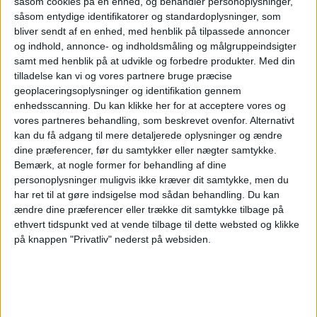
såsom cookies på en enhed, og behandler personoplysninger,
såsom entydige identifikatorer og standardoplysninger, som
Barrancas UMET FC
bliver sendt af en enhed, med henblik på tilpassede annoncer
FC Ezeiza
og indhold, annonce- og indholdsmåling og målgruppeindsigter
LPF Play
samt med henblik på at udvikle og forbedre produkter.
Med din
tilladelse kan vi og vores partnere bruge præcise
Tirsdag, 14-07-2026
geoplaceringsoplysninger og identifikation gennem
enhedsscanning. Du kan klikke her for at acceptere vores og
19:00
Torneo Promocional Amateur
vores partneres behandling, som beskrevet ovenfor. Alternativt
kan du få adgang til mere detaljerede oplysninger og ændre
Buenos Aires City FC
dine præferencer, før du samtykker eller nægter samtykke.
FC Ezeiza
Bemærk, at nogle former for behandling af dine
LPF Play
personoplysninger muligvis ikke kræver dit samtykke, men du
har ret til at gøre indsigelse mod sådan behandling.
Du kan
ændre dine præferencer eller trække dit samtykke tilbage på
Onsdag, 08-07-2026
ethvert tidspunkt ved at vende tilbage til dette websted og klikke
20:00
Torneo Promocional Amateur
på knappen "Privatliv" nederst på websiden.
FC Ezeiza
Control Orientado
LPF Play