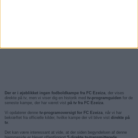
Der er i øjeblikket ingen fodboldkampe fra FC Ezeiza
, der vises
direkte på tv, men vi viser dig en historik med
tv-programguiden
for de
seneste kampe, der har været vist
på tv fra FC Ezeiza
.
Vi opdaterer denne
tv-programoversigt for FC Ezeiza
, når vi har
bekræftet fra officielle kilder, hvilke kampe der vil blive vist
direkte på
tv
.
Det kan være interessant at vide, at der siden begyndelsen af denne
hjemmeside er blevet offentliggjort
5 direkte tv-transmitterede