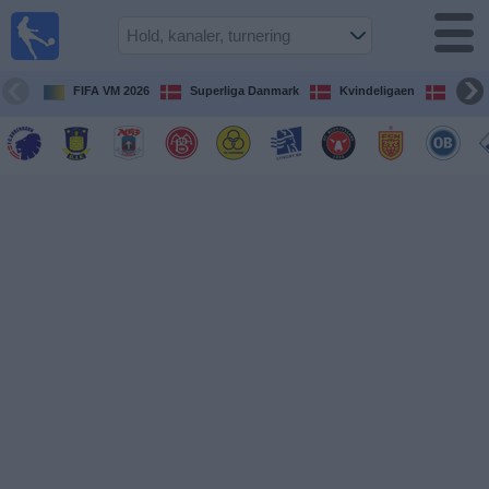
Fodbold
på TV
Oversigt over
FIFA VM 2026
Superliga Danmark
Kvindeligaen
DBU 
TV-
transmitterede
fodboldkampe
De
kommende
fodboldkampe
Hold
Ligaer
TV-
kanaler