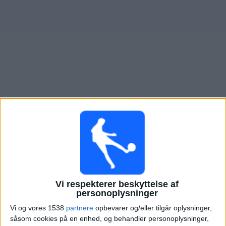
Nyheder
Widget
Oversigt over fodboldkampe, TV-transmitteret i
CA
Colón
Fodboldkampe i dag søndag, 09-08-2026
20:30
Primera Nacional
CA Colón
Vi respekterer beskyttelse af
San Telmo
personoplysninger
LPF Play
Vi og vores 1538
partnere
opbevarer og/eller tilgår oplysninger,
såsom cookies på en enhed, og behandler personoplysninger,
Søndag, 16-08-2026