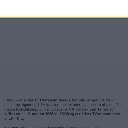
I øjeblikket er der
13 TV-transmitterede fodboldkampe liv
e fra 1
forskellige ligaer og 1 TV-kanaler transmitterer hver eneste af dem. Det
næste fodboldkamp, du kan opleve, er
CA Colón - San Telmo
som
spilles næste
9. august 2026 kl. 20:30
og den bliver
TV-transmitteret
af LPF Play
For mere information kan du gå ind på hjemmesiden for Danmark.