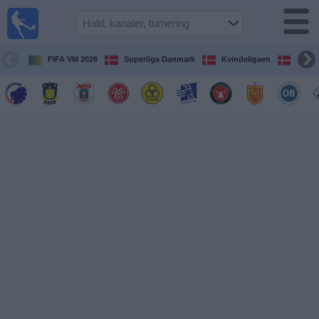
Fodbold
på TV
Oversigt over
FIFA VM 2026
Superliga Danmark
Kvindeligaen
DBU 
TV-
transmitterede
fodboldkampe
De
kommende
fodboldkampe
Hold
Ligaer
TV-
kanaler