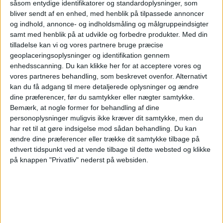
såsom entydige identifikatorer og standardoplysninger, som
bliver sendt af en enhed, med henblik på tilpassede annoncer
20:30
Primera Nacional
og indhold, annonce- og indholdsmåling og målgruppeindsigter
samt med henblik på at udvikle og forbedre produkter.
Med din
CA Colón
tilladelse kan vi og vores partnere bruge præcise
Patronato
geoplaceringsoplysninger og identifikation gennem
LPF Play
enhedsscanning. Du kan klikke her for at acceptere vores og
vores partneres behandling, som beskrevet ovenfor. Alternativt
kan du få adgang til mere detaljerede oplysninger og ændre
Lørdag, 22-08-2026
dine præferencer, før du samtykker eller nægter samtykke.
20:30
Primera Nacional
Bemærk, at nogle former for behandling af dine
personoplysninger muligvis ikke kræver dit samtykke, men du
San Miguel
har ret til at gøre indsigelse mod sådan behandling.
Du kan
CA Colón
ændre dine præferencer eller trække dit samtykke tilbage på
ethvert tidspunkt ved at vende tilbage til dette websted og klikke
LPF Play
på knappen "Privatliv" nederst på websiden.
Flere dage
STATISTISKE DATA FOR LAGET CA COLÓN PÅ TV I
DANMARK