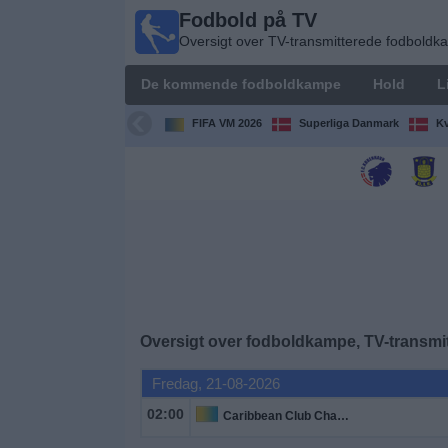
Fodbold på TV
Fodbold
Oversigt over TV-transmitterede fodbold
på TV
Oversigt over
De kommende fodboldkampe
Hold
L
TV-
transmitterede
FIFA VM 2026
Superliga Danmark
Kv
fodboldkampe
De
kommende
fodboldkampe
Hold
Ligaer
Oversigt over fodboldkampe, TV-transmit
Fredag, 21-08-2026
TV-
kanaler
02:00
Caribbean Club Championship