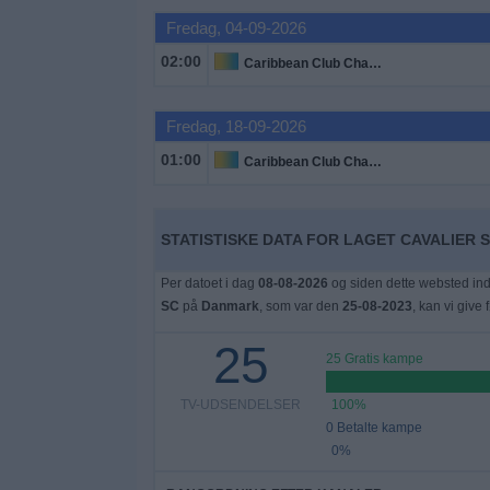
Nyheder
Fredag, 04-09-2026
02:00
Caribbean Club Championship
Widget
Fredag, 18-09-2026
01:00
Caribbean Club Championship
STATISTISKE DATA FOR LAGET CAVALIER S
Per datoet i dag
08-08-2026
og siden dette websted ind
SC
på
Danmark
, som var den
25-08-2023
, kan vi give
25
25 Gratis kampe
TV-UDSENDELSER
100%
0 Betalte kampe
0%