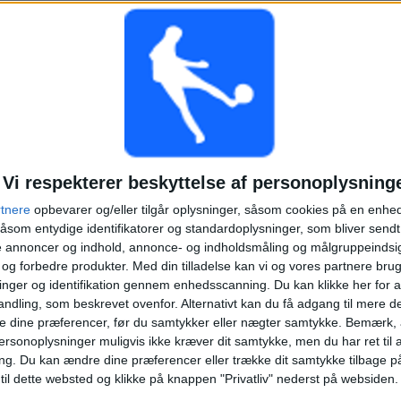
KAMPER
DAGE
TOTAL
0
2
2
KONTINUERLIGT
UTEN GRATIS
TV-KANALER
BETALTE
KAMP
TOTAL
MAKSIMUM
TOTAL
2
4
15
Vi respekterer beskyttelse af personoplysning
rtnere
opbevarer og/eller tilgår oplysninger, såsom cookies på en enhe
KONKURRENCER
VS Cibao
MODSTANDERE
åsom entydige identifikatorer og standardoplysninger, som bliver send
de annoncer og indhold, annonce- og indholdsmåling og målgruppeinds
RANGORDNING EFTER KONKURRENCER
e og forbedre produkter.
Med din tilladelse kan vi og vores partnere bru
nger og identifikation gennem enhedsscanning. Du kan klikke her for a
Caribbean Club Championship
21 (84%)
ndling, som beskrevet ovenfor. Alternativt kan du få adgang til mere d
CONCACAF Champions League
4 (16%)
e dine præferencer, før du samtykker eller nægter samtykke. Bemærk, a
ersonoplysninger muligvis ikke kræver dit samtykke, men du har ret til 
Se komplet rangordning
ng.
Du kan ændre dine præferencer eller trække dit samtykke tilbage på
 til dette websted og klikke på knappen "Privatliv" nederst på websiden.