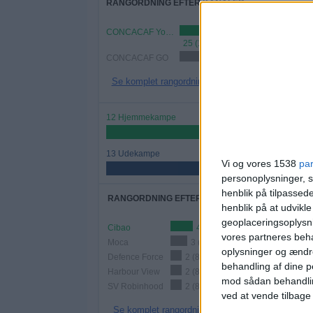
RANGORDNING EFTER KANALER
CONCACAF YouTube
25 (100%)
CONCACAF GO
8 (32%)
Se komplet rangordning
12 Hjemmekampe
48%
13 Udekampe
Vi og vores 1538
pa
52%
personoplysninger, s
henblik på tilpasse
RANGORDNING EFTER HOLD
henblik på at udvikl
geoplaceringsoplysni
Cibao
4 (16%)
vores partneres beha
Moca
3 (12%)
oplysninger og ændr
Defence Force
2 (8%)
behandling af dine p
Harbour View
2 (8%)
mod sådan behandli
SV Robinhood
2 (8%)
ved at vende tilbage
Se komplet rangordning