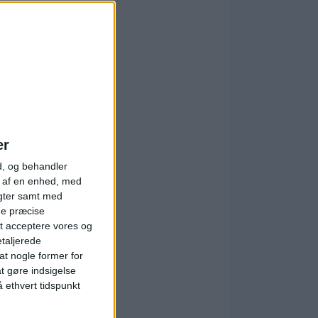
er
d, og behandler
t af en enhed, med
igter samt med
ge præcise
t acceptere vores og
etaljerede
t nogle former for
at gøre indsigelse
 ethvert tidspunkt