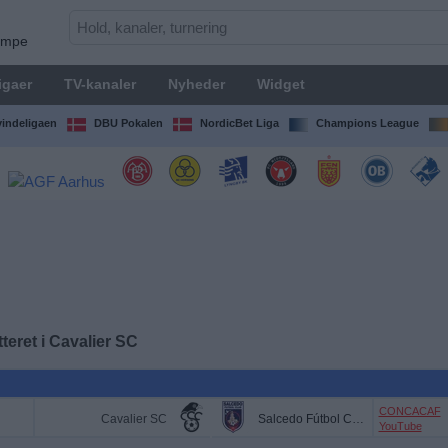
kampe
igaer
TV-kanaler
Nyheder
Widget
indeligaen
DBU Pokalen
NordicBet Liga
Champions League
teret i
Cavalier SC
CONCACAF
Cavalier SC
Salcedo Fútbol Club
YouTube