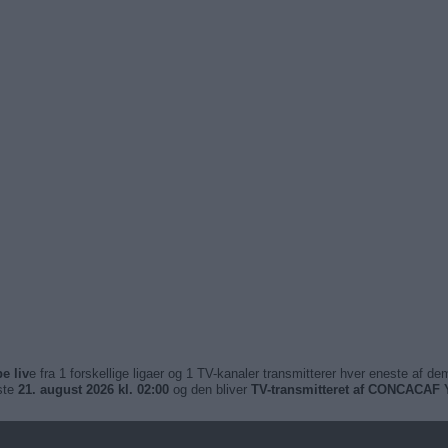
e liv
e fra 1 forskellige ligaer og 1 TV-kanaler transmitterer hver eneste af 
ste
21. august 2026 kl. 02:00
og den bliver
TV-transmitteret af CONCACAF