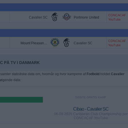
CONCACAF
Cavalier SC
Portmore United
YouTube
CONCACAF
Mount Pleasant FA
Cavalier SC
YouTube
C PÅ TV I DANMARK
samler statistiske data om, hvornår og hvor kampene af
Fodbold
holdet
Cavalier
 følgende data:
SIDSTE GRATIS KAMP
Cibao - Cavalier SC
06-08-2026 Caribbean Club Championship por
CONCACAF YouTube