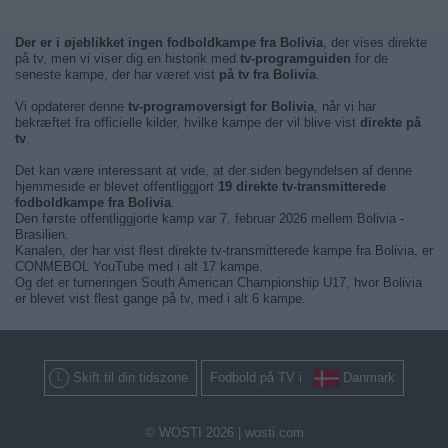
Der er i øjeblikket ingen fodboldkampe fra Bolivia
, der vises direkte
på tv, men vi viser dig en historik med
tv-programguiden
for de
seneste kampe, der har været vist
på tv fra Bolivia
.
Vi opdaterer denne
tv-programoversigt for Bolivia
, når vi har
bekræftet fra officielle kilder, hvilke kampe der vil blive vist
direkte på
tv
.
Det kan være interessant at vide, at der siden begyndelsen af denne
hjemmeside er blevet offentliggjort
19 direkte tv-transmitterede
fodboldkampe fra Bolivia
.
Den første offentliggjorte kamp var 7. februar 2026 mellem Bolivia -
Brasilien.
Kanalen, der har vist flest direkte tv-transmitterede kampe fra Bolivia, er
CONMEBOL YouTube med i alt 17 kampe.
Og det er turneringen South American Championship U17, hvor Bolivia
er blevet vist flest gange på tv, med i alt 6 kampe.
Skift til din tidszone
Fodbold på TV i
Danmark
© WOSTI 2026 |
wosti.com