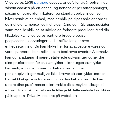
Peru
Vi og vores 1538
partnere
opbevarer og/eller tilgår oplysninger,
Bolivia
såsom cookies på en enhed, og behandler personoplysninger,
såsom entydige identifikatorer og standardoplysninger, som
CONMEBOL YouTube
bliver sendt af en enhed, med henblik på tilpassede annoncer
og indhold, annonce- og indholdsmåling og målgruppeindsigter
Fredag, 05-06-2026
samt med henblik på at udvikle og forbedre produkter.
Med din
tilladelse kan vi og vores partnere bruge præcise
22:00
CONMEBOL Liga de Naciones Femenina
geoplaceringsoplysninger og identifikation gennem
enhedsscanning. Du kan klikke her for at acceptere vores og
Bolivia
vores partneres behandling, som beskrevet ovenfor. Alternativt
Paraguay
kan du få adgang til mere detaljerede oplysninger og ændre
CONMEBOL YouTube
dine præferencer, før du samtykker eller nægter samtykke.
Bemærk, at nogle former for behandling af dine
Torsdag, 30-04-2026
personoplysninger muligvis ikke kræver dit samtykke, men du
har ret til at gøre indsigelse mod sådan behandling.
Du kan
22:00
Sudamericano Femenino Sub-17
ændre dine præferencer eller trække dit samtykke tilbage på
ethvert tidspunkt ved at vende tilbage til dette websted og klikke
Colombia
på knappen "Privatliv" nederst på websiden.
Bolivia
CONMEBOL YouTube