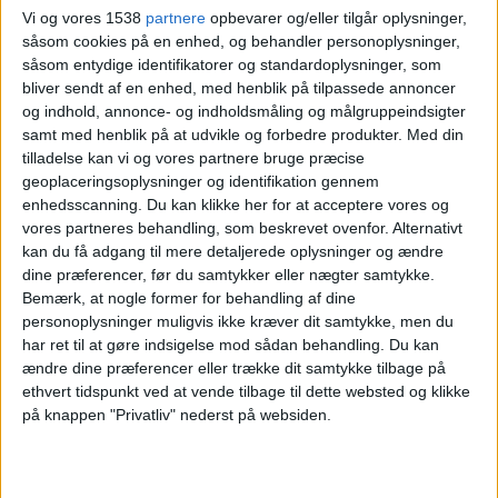
CONCACAF-kvalifikation
Vi og vores 1538
partnere
opbevarer og/eller tilgår oplysninger,
såsom cookies på en enhed, og behandler personoplysninger,
såsom entydige identifikatorer og standardoplysninger, som
Bahamas
bliver sendt af en enhed, med henblik på tilpassede annoncer
og indhold, annonce- og indholdsmåling og målgruppeindsigter
Costa Rica
samt med henblik på at udvikle og forbedre produkter.
Med din
CONCACAF YouTube
CONCACAF GO
tilladelse kan vi og vores partnere bruge præcise
geoplaceringsoplysninger og identifikation gennem
Onsdag, 04-06-2025
enhedsscanning. Du kan klikke her for at acceptere vores og
vores partneres behandling, som beskrevet ovenfor. Alternativt
23:00
FIFA VM 2026
kan du få adgang til mere detaljerede oplysninger og ændre
CONCACAF-kvalifikation
dine præferencer, før du samtykker eller nægter samtykke.
Bemærk, at nogle former for behandling af dine
personoplysninger muligvis ikke kræver dit samtykke, men du
Grenada
har ret til at gøre indsigelse mod sådan behandling.
Du kan
Bahamas
ændre dine præferencer eller trække dit samtykke tilbage på
ethvert tidspunkt ved at vende tilbage til dette websted og klikke
CONCACAF YouTube
på knappen "Privatliv" nederst på websiden.
Onsdag, 16-10-2024
02:00
CONCACAF Nations League