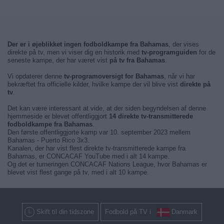
Der er i øjeblikket ingen fodboldkampe fra Bahamas
, der vises
direkte på tv, men vi viser dig en historik med
tv-programguiden
for de
seneste kampe, der har været vist
på tv fra Bahamas
.
Vi opdaterer denne
tv-programoversigt for Bahamas
, når vi har
bekræftet fra officielle kilder, hvilke kampe der vil blive vist
direkte på
tv
.
Det kan være interessant at vide, at der siden begyndelsen af denne
hjemmeside er blevet offentliggjort
14 direkte tv-transmitterede
fodboldkampe fra Bahamas
.
Den første offentliggjorte kamp var 10. september 2023 mellem
Bahamas - Puerto Rico 3x3.
Kanalen, der har vist flest direkte tv-transmitterede kampe fra
Bahamas, er CONCACAF YouTube med i alt 14 kampe.
Og det er turneringen CONCACAF Nations League, hvor Bahamas er
blevet vist flest gange på tv, med i alt 10 kampe.
Skift til din tidszone
Fodbold på TV i
Danmark