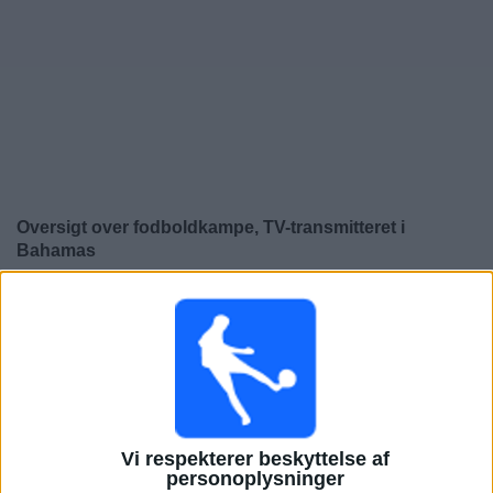
Nyheder
Widget
Oversigt over fodboldkampe, TV-transmitteret i
Bahamas
×
Bahamas:
På nuværende tidspunkt er der ikke nogen
TV-transmitteret fodboldkamp. Du kan tjekke historikken
over fodboldkampe for at se tidligere TV-transmitterede
fodboldkampe.
Søndag, 08-06-2025
Vi respekterer beskyttelse af
01:00
personoplysninger
FIFA VM 2026