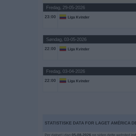
Nyheder
Fredag, 29-05-2026
23:00
Liga Kvinder
Widget
Søndag, 03-05-2026
22:00
Liga Kvinder
Fredag, 03-04-2026
22:00
Liga Kvinder
STATISTISKE DATA FOR LAGET AMÉRICA D
Per datoet i dag
05-08-2026
og siden dette websted ind