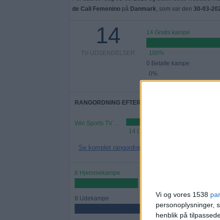
de Cali Femenino
på
Danmark
, som var den
30-03-20
14
14 Gratis kampe
TV-UDSENDELSER
100%
0 Betalte kampe
0%
RANGORDNING EFTER KANALER
Win Sports TV YouTube
14 (100%)
Se komplet rangordning
6 Hjemmekampe
42,86%
Vi og vores 1538
pa
8 Udekampe
personoplysninger, s
57,14%
henblik på tilpasse