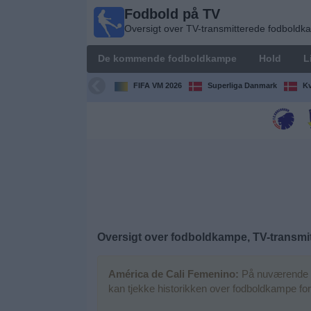
Fodbold på TV
Fodbold
Oversigt over TV-transmitterede fodbold
på TV
Oversigt over
De kommende fodboldkampe
Hold
L
TV-
transmitterede
FIFA VM 2026
Superliga Danmark
Kv
fodboldkampe
De
kommende
fodboldkampe
Hold
Ligaer
Oversigt over fodboldkampe, TV-transmit
TV-
América de Cali Femenino:
På nuværende ti
kanaler
kan tjekke historikken over fodboldkampe for