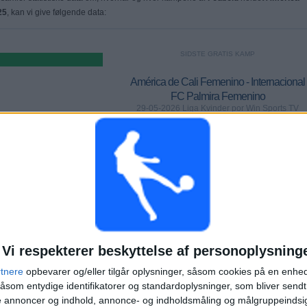
25
, kan vi give følgende data:
SIDSTE GRATIS KAMP
América de Cali Femenino - Internacional
FC Palmira Femenino
29-05-2026 Liga Kvinder por Win Sports TV
YouTube
KAMPER
DAGE
TOTAL
0
67
1
KONTINUERLIGT
UTEN GRATIS
TV-KANALER
BETALTE
KAMP
Vi respekterer beskyttelse af personoplysning
TOTAL
MAKSIMUM
TOTAL
1
2
10
rtnere
opbevarer og/eller tilgår oplysninger, såsom cookies på en enhe
åsom entydige identifikatorer og standardoplysninger, som bliver send
KONKURRENCER
VS Orsomarso
MODSTANDERE
Femenino
de annoncer og indhold, annonce- og indholdsmåling og målgruppeinds