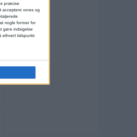
ge præcise
t acceptere vores og
etaljerede
t nogle former for
at gøre indsigelse
 ethvert tidspunkt